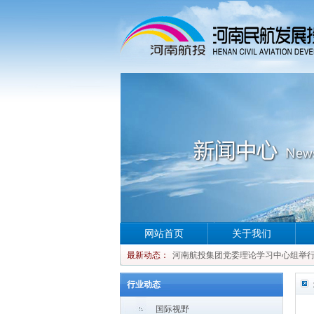
河南航投集团党委理论学习中心组举行集
网站首页
关于我们
河南航投集团党委理论学习中心组举行集
最新动态：
河南航投集团党委理论学习中心组举行集
河南航投集团党委理论学习中心组举行集
行业动态
国际视野