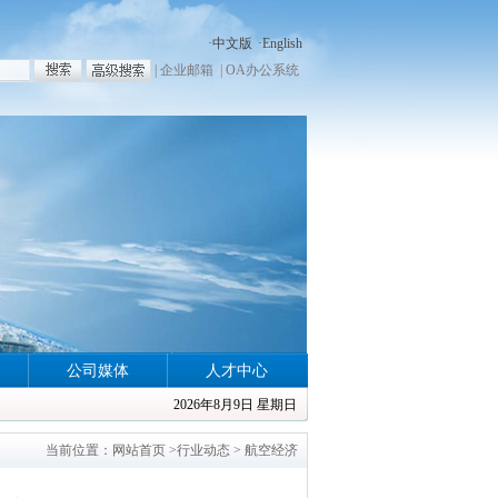
·
中文版
·
English
|
企业邮箱
|
OA办公系统
公司媒体
人才中心
2026年8月9日 星期日
当前位置：
网站首页
>
行业动态
>
航空经济