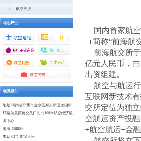
航空经济
核心产业
国内首家航空
（简称“前海航
前海航交所于
亿元人民币，由
出资组建。
航空与航运行
联系我们
互联网新技术有
地址:河南省郑州市金水区郑东新区龙湖中
交所定位为独立
环路如意西路交叉口向北100米航空经济服
空航运资产投融
务中心
+航空航运+金
邮编:450000
电话:0371-87519086
航交所将在下