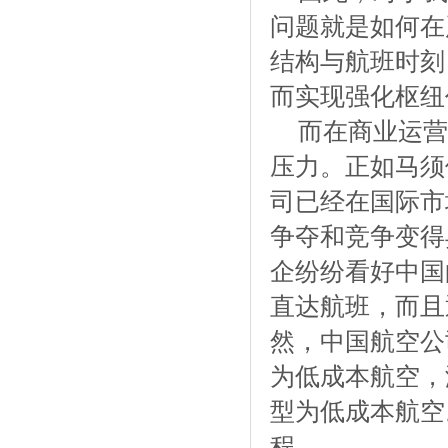
问题就是如何在
结构与航班时刻
而实现强化枢纽
而在商业运营
压力。正如马须
司已经在国际市
争夺和竞争变得
企纷纷看好中国
直达航班，而且
然，中国航空公
为低成本航空，
型为低成本航空
程。