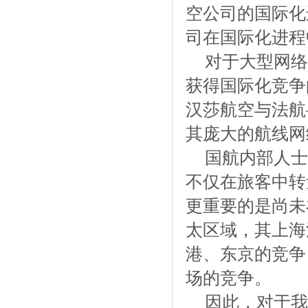
空公司的国际化
司在国际化进程
对于大型网络
获得国际化竞争
汉莎航空与法航
其庞大的航线网
国航内部人士
不仅在旅客中转
更重要的是尚未
太区域，其上海
港、东京的竞争
场的竞争。
因此，对于我