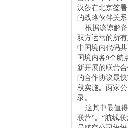
汉莎在北京签署
的战略伙伴关系
根据该谅解备
双方运营的所有
中国境内代码共
国境内各9个航
新开展的联营合
的合作协议最快
段实施。两家公
录。
这其中最值得
联营”。“航线
员航空公司纷纷