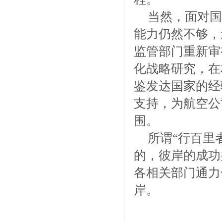
当然，面对国
能力仍然不够，
监管部门重新审
化战略研究，在
鉴发达国家的经
支持，为航空公
围。
所谓“行百里
的，彼岸的成功
各相关部门通力
岸。