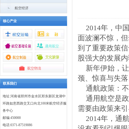
航空经济
核心产业
2014年，
面波澜不惊，但
到了重要政策信
股强大的发展内
新年伊始，让
颈、惊喜与失落
联系我们
通航政策：不
地址:河南省郑州市金水区郑东新区龙湖中
通用航空是政
环路如意西路交叉口向北100米航空经济服
需要由政策来引
务中心
2014年，
邮编:450000
电话:0371-87519086
没有看到引爆眼