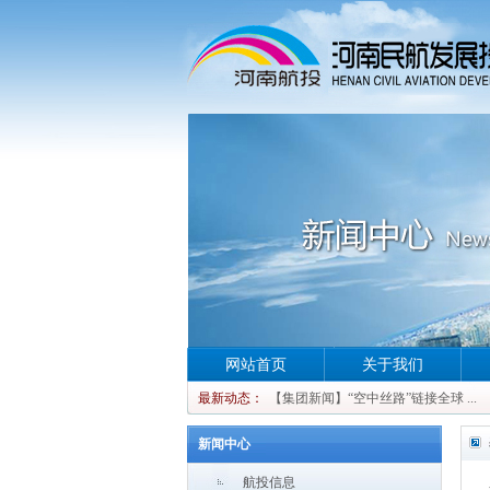
网站首页
关于我们
【集团新闻】实干争先 实绩兴企｜“空中.
最新动态：
【集团新闻】“空中丝路”链接全球 ...
【集团新闻】实干争先 实绩兴企｜“空中.
新闻中心
【集团新闻】“空中丝路”链接全球 ...
航投信息