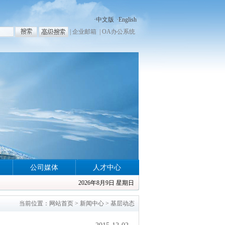
·
中文版
·
English
|
企业邮箱
|
OA办公系统
公司媒体
人才中心
2026年8月9日 星期日
当前位置：
网站首页
>
新闻中心
> 基层动态