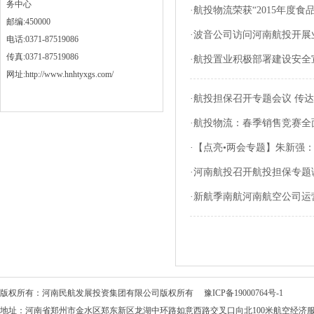
务中心
·
航投物流荣获“2015年度
邮编:450000
·
波音公司访问河南航投开展
电话:0371-87519086
传真:0371-87519086
·
航投置业积极部署建设安全
网址:http://www.hnhtyxgs.com/
·
航投担保召开专题会议 传
·
航投物流：春季销售竞赛全
·
【点亮•两会专题】朱新强
·
河南航投召开航投担保专题
·
新航季南航河南航空公司运营
版权所有：河南民航发展投资集团有限公司版权所有
豫ICP备19000764号-1
地址：河南省郑州市金水区郑东新区龙湖中环路如意西路交叉口向北100米航空经济服务中