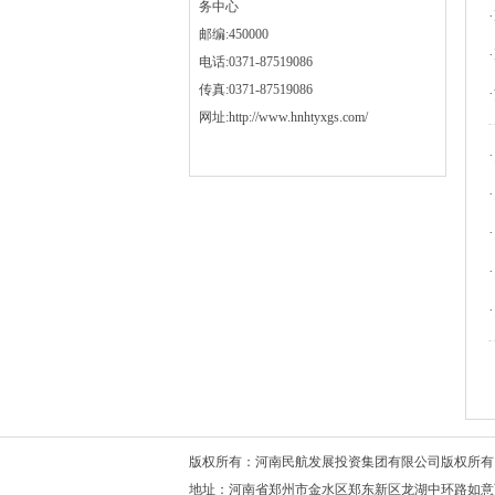
务中心
·
邮编:450000
·
电话:0371-87519086
传真:0371-87519086
·
网址:http://www.hnhtyxgs.com/
·
·
·
·
·
版权所有：河南民航发展投资集团有限公司版权
地址：河南省郑州市金水区郑东新区龙湖中环路如意西路