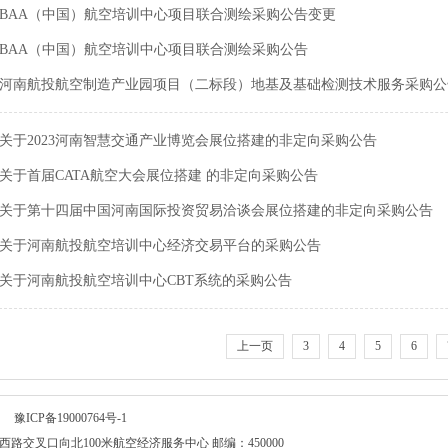
BAA（中国）航空培训中心项目联合测绘采购公告变更
BAA（中国）航空培训中心项目联合测绘采购公告
河南航投航空制造产业园项目（二标段）地基及基础检测技术服务采购公
关于2023河南智慧交通产业博览会展位搭建的非定向采购公告
关于首届CATA航空大会展位搭建 的非定向采购公告
关于第十四届中国河南国际投资贸易洽谈会展位搭建的非定向采购公告
关于河南航投航空培训中心经济交易平台的采购公告
关于河南航投航空培训中心CBT系统的采购公告
上一页
3
4
5
6
所有
豫ICP备19000764号-1
交叉口向北100米航空经济服务中心 邮编：450000