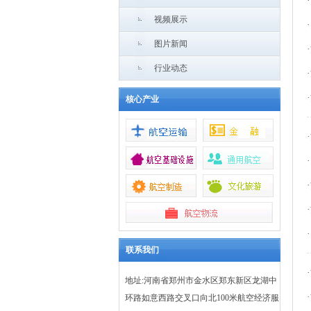
·
视频展示
·
图片新闻
·
行业动态
·
·
核心产业
·
·
·
·
·
联系我们
·
地址:河南省郑州市金水区郑东新区龙湖中
·
环路如意西路交叉口向北100米航空经济服