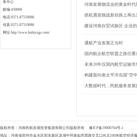
务中心
·
河南发展物流业的黄金时代
邮编:450000
·
抓机遇迎挑战新丝路上再出
电话:0371-87519086
传真:0371-87519086
·
建设河南自贸试验区 企业
网址:http://www.hnhtyxgs.com/
·
通航产业发展正当时
·
国内航企航空联盟之路任重
·
未来20年仅国内航空运输市场
·
构建面向南太平洋岛国“空
·
大数据时代，民航服务发展
版权所有：河南民航发展投资集团有限公司版权所有
豫ICP备19000764号-1
地址：河南省郑州市金水区郑东新区龙湖中环路如意西路交叉口向北100米航空经济服务中