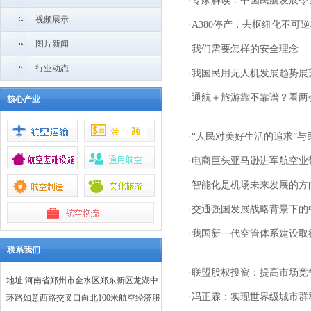
·
专家解读：中国民航发展令
视频展示
·
A380停产，去枢纽化不可
图片新闻
·
我们需要怎样的安全理念
行业动态
·
我国民用无人机发展趋势展
·
通航＋旅游靠不靠谱？看两
核心产业
·
“人民对美好生活的追求”与
·
电商巨头亚马逊进军航空业
·
智能化是机场未来发展的方
·
交通强国发展战略背景下的
·
我国新一代空管体系建设取
联系我们
·
联盟股权投资：提高市场竞
地址:河南省郑州市金水区郑东新区龙湖中
·
冯正霖：实现世界级城市群
环路如意西路交叉口向北100米航空经济服