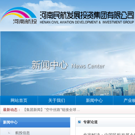
网站首页
关于我们
新闻中心
产业
【集团新闻】实干争先 实绩兴企｜“空中...
最新动态：
【集团新闻】“空中丝路”链接全球 ...
专家论道
新闻中心
【集团新闻】实干争先 实绩兴企｜“空中...
【集团新闻】“空中丝路”链接全球 ...
航投信息